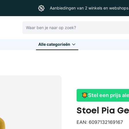
Aanbiedingen van 2 winkels en webshops
Zoeken
Alle categorieēn
Stel een prijs al
Stoel Pia Ge
EAN: 6097132169167