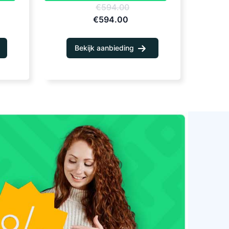
€594.00
€594.00
Bekijk aanbieding