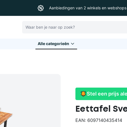
Aanbiedingen van 2 winkels en webshops
Zoeken
Alle categorieēn
Stel een prijs al
Eettafel Sv
EAN: 6097140435414