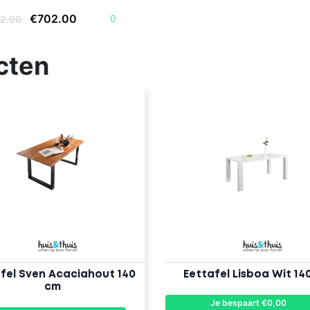
€702.00
0
02.00
cten
fel Sven Acaciahout 140
Eettafel Lisboa Wit 14
cm
Je bespaart €0,00